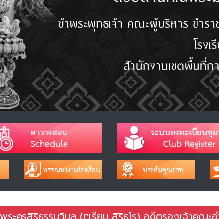
ะครูสิริธรรมวิบูล (ทุเรียน สิริธโร) อดีตรองเจ้าคณะ