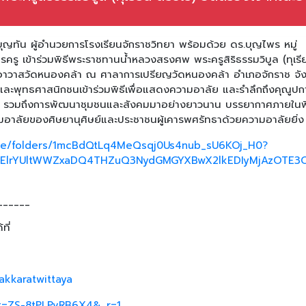
ุญทัน ผู้อำนวยการโรงเรียนจักราชวิทยา พร้อมด้วย ดร.บุญไพร หมู่
รู เข้าร่วมพิธีพระราชทานน้ำหลวงสรงศพ พระครูสิริธรรมวิบูล (ทุเรี
าอาวาสวัดหนองคล้า ณ ศาลาการเปรียญวัดหนองคล้า อำเภอจักราช จัง
ละพุทธศาสนิกชนเข้าร่วมพิธีเพื่อแสดงความอาลัย และรำลึกถึงคุณูปก
นา รวมถึงการพัฒนาชุมชนและสังคมมาอย่างยาวนาน บรรยากาศภายในพิ
อาลัยของศิษยานุศิษย์และประชาชนผู้เคารพศรัทธาด้วยความอาลัยยิ่ง
rive/folders/1mcBdQtLq4MeQsqj0Us4nub_sU6KOj_H0?
ElrYUltWWZxaDQ4THZuQ3NydGMGYXBwX2lkEDIyMjAzOTE3O
______
ที่
akkaratwittaya
_t=ZS-8tPLPvRB6X4&_r=1