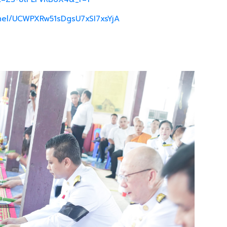
nel/UCWPXRw51sDgsU7xSI7xsYjA