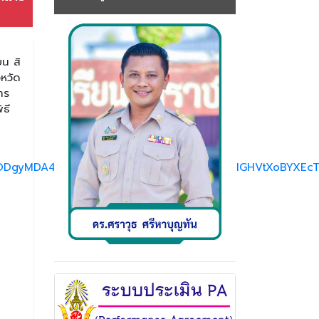
ยน สิ
หวัด
าร
ธี
DgyMDA4OTIAAR5Cge8q0Nv7x9NUsVvLTlk7IGHVtXoBYXEcT