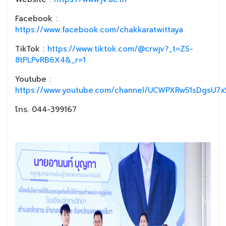
Facebook :
https://www.facebook.com/chakkaratwittaya
TikTok :
https://www.tiktok.com/@crwjv?_t=ZS-
8tPLPvRB6X4&_r=1
Youtube :
https://www.youtube.com/channel/UCWPXRw51sDgsU7xS
โทร. 044-399167