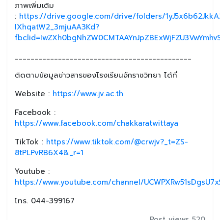
ภาพเพิ่มเติม
:
https://drive.google.com/drive/folders/1yJ5x6b62JkkA
IXhqatW2_3mjuAA3Kd?
fbclid=IwZXh0bgNhZW0CMTAAYnJpZBExWjFZU3VwYmhv
_____________________________________________
ติดตามข้อมูลข่าวสารของโรงเรียนจักราชวิทยา ได้ที่
Website :
https://www.jv.ac.th
Facebook :
https://www.facebook.com/chakkaratwittaya
TikTok :
https://www.tiktok.com/@crwjv?_t=ZS-
8tPLPvRB6X4&_r=1
Youtube :
https://www.youtube.com/channel/UCWPXRw51sDgsU7xS
โทร. 044-399167
Post views 520