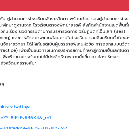
ญทัน ผู้อำนวยการโรงเรียนจักราชวิทยา พร้อมด้วย รองผู้อำนวยการโรง
ณะศึกษาดูงานจาก โรงเรียนตาจงพิทยาสรรค์ สังกัดสำนักงานเขตพื้นที่
ยวกับเรื่อง นวัตกรรมด้านการบริหารจัดการ วิธีปฏิบัติที่เป็นเลิศ (Best
Learning) และการจัดสภาพแวดล้อมภายในโรงเรียน รวมถึงบริบททั่วไปขอ
ียนจักราชวิทยา ได้ให้เกียรติเป็นผู้บรรยายพิเศษหัวข้อ การออกแบบนวั
st Practice) เพื่อเป็นแนวทางในการบริหารสถานศึกษาสู่ความเป็นเลิศในด้
กร เพื่อพัฒนาการทำงานให้มีประสิทธิภาพมากยิ่งขึ้น ณ ห้อง Smart
 จังหวัดนครราชสีมา
ที่
akkaratwittaya
_t=ZS-8tPLPvRB6X4&_r=1
nel/UCWPXRw51sDgsU7xSI7xsYjA