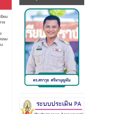
เรียน
การ
ง
ตกรรม
าน