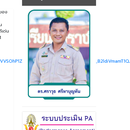
นของ
ิน
ีเด่น
t
VVSOhP1ZQfVVJyNXsJyLCgHv5evW6yA_aem_B2ldiVmamT1QJ