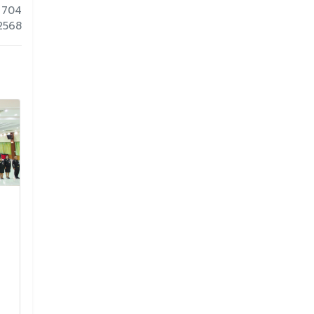
 704
 2568
โครงการธรรมศึกษา
การอบรมปฎิบั
พัฒนาผู้เรียนและสอบ
จัดทำห้องเรีย
ธรรมศึกษานักเรียนชั้น
ด้วย Google
มัธยมศึกษาปีที่ ๑ ปีการ
Classroom
ศึกษา ๒๕๖๕
โรงเรียนจักราชวิ
รมการปฎิบัติการก