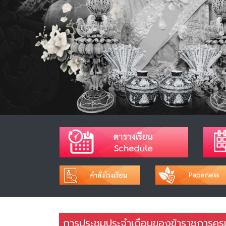
การประชุมประจำเดือนของข้าราชการครู