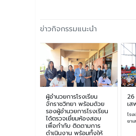
ข่าวกิจกรรมแนะนำ
ระราชทานน้ำ
ผู้อำนวยการโรงเรียน
26 
ระครูสิริ
จักราชวิทยา พร้อมด้วย
เส
ียน สิริธโร)
รองผู้อำนวยการโรงเรียน
โรงเ
คณะอำเภอ
ได้ตรวจเยี่ยมห้องสอบ
ยาเ
ตเจ้าอาวาส
เพื่อกำกับ ติดตามการ
ดำเนินงาน พร้อมทั้งให้