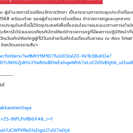
ทัน ผู้อำนวยการโรงเรียนจักราชวิทยา เป็นประธานการประชุมประจำเดือ
7/2568 พร้อมด้วย รองผู้อำนวยการโรงเรียน ข้าราชการครูและบุคลากร
รประชุมในครั้งนี้มีวัตถุประสงค์เพื่อชี้แจงนโยบายและแนวทางการดำเน
ิหารได้ร่วมมอบเกียรติบัตรให้แก่ข้าราชการครูที่มีผลการปฏิบัติหน้าที่ด
ันเกิดให้แก่ครูผู้ที่มีวันคล้ายวันเกิดในเดือนกันยายน ณ ห้อง Smar
 จังหวัดนครราชสีมา
ive/folders/1w8MhYfM9D7fuGtIQlal20-Xk1b3BuKDa?
lYUWt6ZjdHV2YwRmdBYwEeliqwWh67eLnClVDvBtj66_ul3xaR
______
ที่
akkaratwittaya
_t=ZS-8tPLPvRB6X4&_r=1
nel/UCWPXRw51sDgsU7xSI7xsYjA