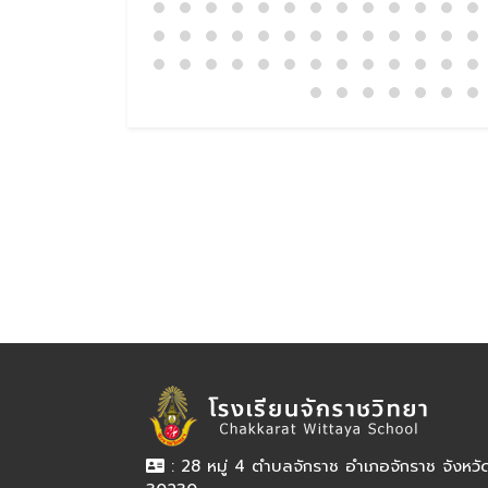
: 28 หมู่ 4 ตำบลจักราช อำเภอจักราช จังหว