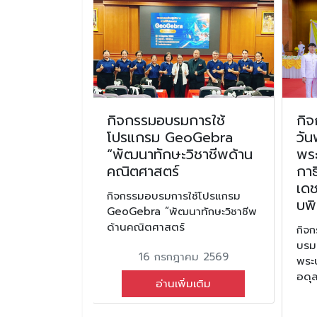
ินดีกับ
กิจกรรมอบรมการใช้
กิจ
ลี ทวรรณ
โปรแกรม GeoGebra
วั
นวยการ
“พัฒนาทักษะวิชาชีพด้าน
พร
ชวิทยา
คณิตศาสตร์
กาธ
ได้รับรางวัล
เด
กิจกรรมอบรมการใช้โปรแกรม
ถานศึกษา ผู้
บพ
GeoGebra “พัฒนาทักษะวิชาชีพ
ีเด่น ประจำปี
ด้านคณิตศาสตร์
กิจก
บรม
16 กรกฎาคม 2569
พระ
ีกับ นางสาว
อดุ
ล รองผู้อำนวย
อ่านเพิ่มเติม
วิทยา เนื่องใน
 รองผู้บริหาร