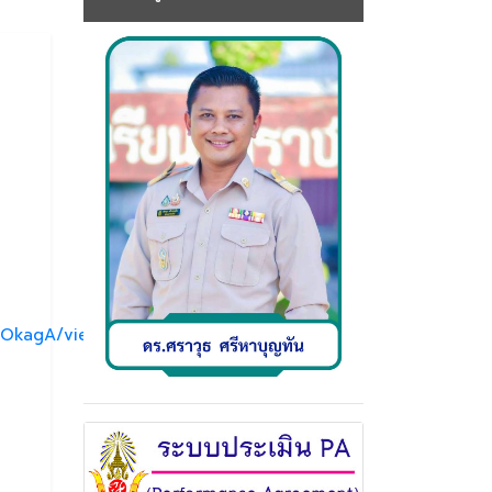
aOkagA/viewform