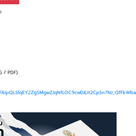
า!
G / PDF)
e/1FAIpQLSfqEY2ZgSMgwZJqNfLOC9cwDJLIt2CpSn7NJ_QfFkWb