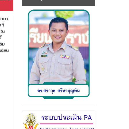
ิทยา
ที่
 ใน
้
ริม
เรียน