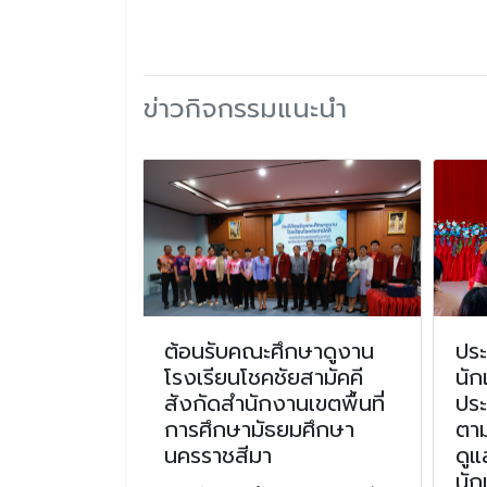
ข่าวกิจกรรมแนะนำ
วยการ
ต้อนรับคณะศึกษาดูงาน
ประ
ชวิทยา
โรงเรียนโชคชัยสามัคคี
นัก
สังกัดสำนักงานเขตพื้นที่
ปร
นักเรียน และ
การศึกษามัธยมศึกษา
ตา
อำนวยการ
นครราชสีมา
ดูแ
ทยา
นัก