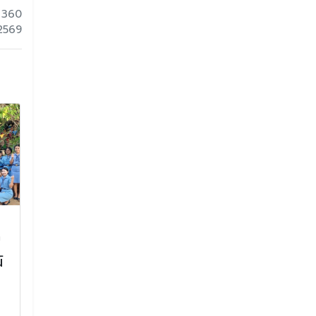
 360
 2569
วันคล้ายวันพระบรมราช
พิธีบำเพ็ญกุศ
่
สมภพพระบาทสมเด็จ
ประทาน ครบป
์
พระบรมชนกาธิเบศร มหา
(ครบ 15 วัน) เพ
ภูมิพลอดุลยเดชมหาราช
ถวายเป็นพระก
บรมนาถบพิตร
สมเด็จพระเจ้าล
ฟ้าพัชรกิติยา