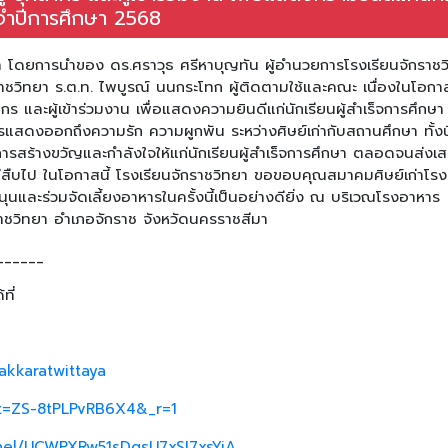
ระจำปีการศึกษา 2568
ยา โดยการนำของ ดร.ศราวุธ ศรีหาบุญทัน ผู้อำนวยการโรงเรียนจักราชว
วิทยา ร.ต.ท. ไพบูรณ์ นนกระโทก ผู้ติดตามใช้และคณะ เนื่องในโอกาส
ากร และผู้เข้าร่วมงาน เพื่อแสดงความยินดีแก่นักเรียนผู้สำเร็จการศึกษา
รแสดงออกถึงความรัก ความผูกพัน ระหว่างศิษย์เก่ากับสถานศึกษา ทั้งนี
รสร้างขวัญและกำลังใจให้แก่นักเรียนผู้สำเร็จการศึกษา ตลอดจนส่งเส
งอยู่สืบไป ในโอกาสนี้ โรงเรียนจักราชวิทยา ขอขอบคุณสมาคมศิษย์เก่าโรง
สนุนและร่วมจัดเลี้ยงอาหารในครั้งนี้เป็นอย่างดียิ่ง ณ บริเวณโรงอาหาร
าชวิทยา อำเภอจักราช จังหวัดนครราชสีมา
______
ที่
akkaratwittaya
_t=ZS-8tPLPvRB6X4&_r=1
nel/UCWPXRw51sDgsU7xSI7xsYjA