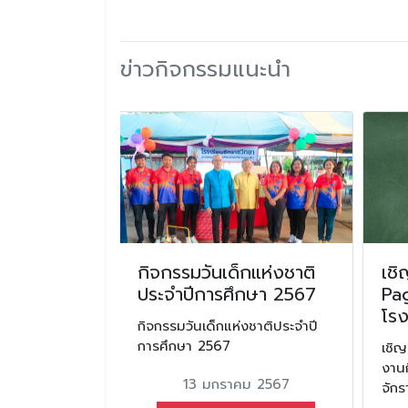
ข่าวกิจกรรมแนะนำ
พลงไทยลูก
กิจกรรมวันเด็กแห่งชาติ
เชิ
ดาวรุ่ง ลูก
ประจำปีการศึกษา 2567
Pag
สภา
โรง
กิจกรรมวันเด็กแห่งชาติประจำปี
าช”
การศึกษา 2567
เชิ
งานก
นายนิสิทธิ์ ส่ง
13 มกราคม 2567
จักร
รงเรียนจักราช