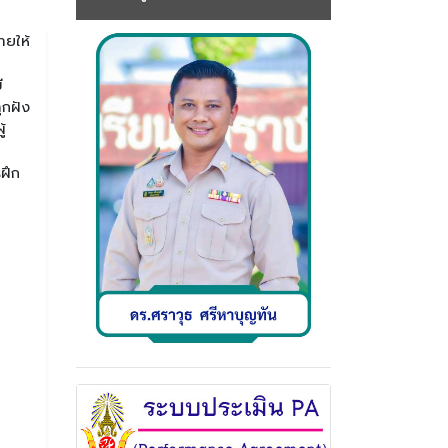
ายให้
ี
ูกฝัง
้
ฝึก