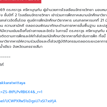
2569 ดร.ศราวุธ ศรีหาบุญทัน ผู้อำนวยการโรงเรียนจักราชวิทยา มอบหม
ง ชั้นปีที่ 2 โรงเรียนจักราชวิทยา เข้าร่วมการฝึกภาคสนามนักศึกษาวิชา
ล่าวจัดขึ้นโดย ศูนย์การฝึกนักศึกษาวิชาทหาร มณฑลทหารบกที่ 21 ม
มอดทน ความสามัคคี ตลอดจนพัฒนาทักษะด้านการทหารขั้นพื้นฐาน และปล
ีความเข้มแข็งทั้งร่างกายและจิตใจ ในการนี้ ดร.ศราวุธ ศรีหาบุญทัน ผู
ิดตามการฝึกและให้กำลังใจแก่นักศึกษาวิชาทหารที่เข้ารับการฝึก ทั้งนี้
กษาวิชาทหารให้ความร่วมมือและตั้งใจปฏิบัติกิจกรรมตลอดระยะเวลาการ
้ำเขียว จังหวัดนครราชสีมา
______
ที่
akkaratwittaya
_t=ZS-8tPLPvRB6X4&_r=1
nel/UCWPXRw51sDgsU7xSI7xsYjA