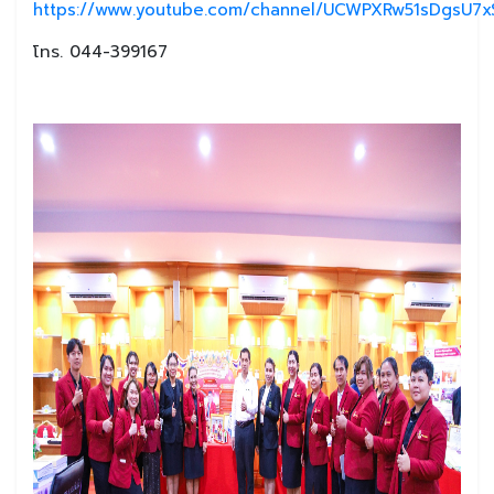
https://www.youtube.com/channel/UCWPXRw51sDgsU7xS
โทร. 044-399167