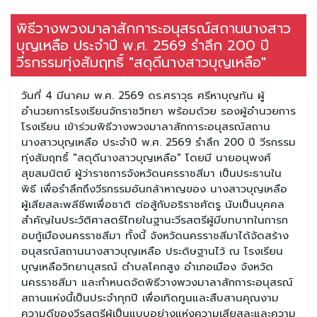
พิธีวางพวงมาลาสักการะอนุสรณ์สถานนางสาว
บุญเหลือ ประจำปี พ.ศ. 2569 รำลึก 200 ปี
วีรกรรมทุ่งสัมฤทธิ์ "สดุดีนางสาวบุญเหลือ"
วันที่ 4 มีนาคม พ.ศ. 2569 ดร.ศราวุธ ศรีหาบุญทัน ผู้
อำนวยการโรงเรียนจักราชวิทยา พร้อมด้วย รองผู้อำนวยการ
โรงเรียน เข้าร่วมพิธีวางพวงมาลาสักการะอนุสรณ์สถาน
นางสาวบุญเหลือ ประจำปี พ.ศ. 2569 รำลึก 200 ปี วีรกรรม
ทุ่งสัมฤทธิ์ "สดุดีนางสาวบุญเหลือ" โดยมี นายอนุพงศ์
สุขสมนิตย์ ผู้ว่าราชการจังหวัดนครราชสีมา เป็นประธานใน
พิธี เพื่อรำลึกถึงวีรกรรมอันกล้าหาญของ นางสาวบุญเหลือ
ผู้เสียสละพลีชีพเพื่อชาติ ต่อสู้กับอริราชศัตรู นับเป็นบุคคล
สำคัญในประวัติศาสตร์ไทยในฐานะวีรสตรีผู้มีบทบาทในการก
อบกู้เมืองนครราชสีมา ทั้งนี้ จังหวัดนครราชสีมาได้จัดสร้าง
อนุสรณ์สถานนางสาวบุญเหลือ ประดิษฐานไว้ ณ โรงเรียน
บุญเหลือวิทยานุสรณ์ ตำบลโคกสูง อำเภอเมือง จังหวัด
นครราชสีมา และกำหนดจัดพิธีวางพวงมาลาสักการะอนุสรณ์
สถานแห่งนี้เป็นประจำทุกปี เพื่อเทิดทูนและสืบสานคุณงาม
ความดีของวีรสตรีผู้เป็นแบบอย่างแห่งความเสียสละและความ