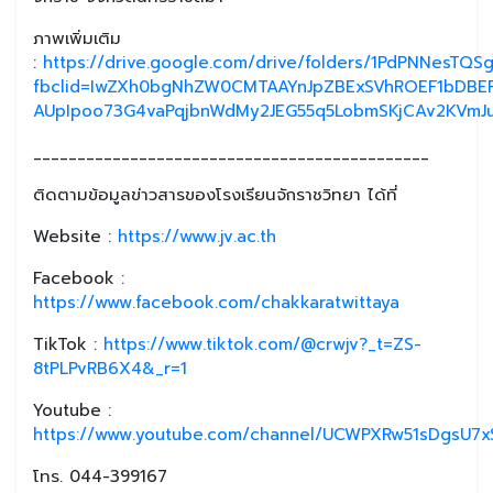
ภาพเพิ่มเติม
:
https://drive.google.com/drive/folders/1PdPNNesTQ
fbclid=IwZXh0bgNhZW0CMTAAYnJpZBExSVhROEF1bDBE
AUpIpoo73G4vaPqjbnWdMy2JEG55q5LobmSKjCAv2KVmJ
_____________________________________________
ติดตามข้อมูลข่าวสารของโรงเรียนจักราชวิทยา ได้ที่
Website :
https://www.jv.ac.th
Facebook :
https://www.facebook.com/chakkaratwittaya
TikTok :
https://www.tiktok.com/@crwjv?_t=ZS-
8tPLPvRB6X4&_r=1
Youtube :
https://www.youtube.com/channel/UCWPXRw51sDgsU7xS
โทร. 044-399167