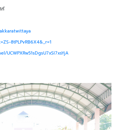
ที่
akkaratwittaya
_t=ZS-8tPLPvRB6X4&_r=1
nel/UCWPXRw51sDgsU7xSI7xsYjA