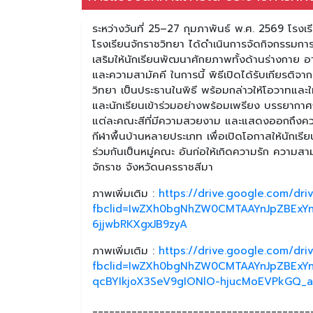
ระหว่างวันที่ 25–27 กุมภาพันธ์ พ.ศ. 2569 โรง
โรงเรียนจักราชวิทยา ได้ดำเนินการจัดกิจกรรมการ
เสริมให้นักเรียนพัฒนาศักยภาพทั้งด้านร่างกาย 
และความสามัคคี ในการนี้ พิธีเปิดได้รับเกียรติ
วิทยา เป็นประธานในพิธี พร้อมกล่าวให้โอวาทและ
และนักเรียนเข้าร่วมอย่างพร้อมเพรียง บรรยาก
แต่ละคณะสีที่มีความสวยงาม และแสดงออกถึงควา
กีฬาพื้นบ้านหลายประเภท เพื่อเปิดโอกาสให้นักเร
ร่วมกันเป็นหมู่คณะ อันก่อให้เกิดความรัก ความ
จักราช จังหวัดนครราชสีมา
ภาพเพิ่มเติม :
https://drive.google.com/d
fbclid=IwZXh0bgNhZW0CMTAAYnJpZBExY
6jjwbRKXgxJB9zyA
ภาพเพิ่มเติม :
https://drive.google.com/dr
fbclid=IwZXh0bgNhZW0CMTAAYnJpZBExY
qcBYIkjoX3SeV9gIONlO-hjucMoEVPkGQ_
_______________________________________