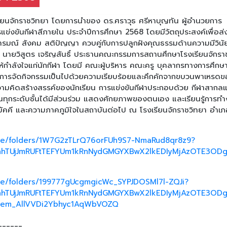
เรียนจักราชวิทยา โดยการนำของ ดร.ศราวุธ ศรีหาบุญทัน ผู้อำนวยการ
แข่งขันกีฬาสีภายใน ประจำปีการศึกษา 2568 โดยมีวัตถุประสงค์เพื่อส่
อารมณ์ สังคม สติปัญญา ควบคู่กับการปลูกฝังคุณธรรมด้านความมีวินั
จาก นายวิสูตร เจริญสันธิ์ ประธานคณะกรรมการสถานศึกษาโรงเรียนจักรา
ให้กำลังใจแก่นักกีฬา โดยมี คณะผู้บริหาร คณะครู บุคลากรทางการศึกษ
าศการจัดกิจกรรมเป็นไปด้วยความเรียบร้อยและคึกคักจากขบวนพาเหรด
มคิดสร้างสรรค์ของนักเรียน การแข่งขันกีฬาประกอบด้วย กีฬาสากล
ียนทุกระดับชั้นได้มีส่วนร่วม แสดงศักยภาพของตนเอง และเรียนรู้การท
สามัคคี และความภาคภูมิใจในสถาบันต่อไป ณ โรงเรียนจักราชวิทยา อำเภ
rive/folders/1W7G2zTLrQ76orFUh9S7-NmaRud8qr8z9?
nhTUjJmRUFtTEFYUm1kRnNydGMGYXBwX2lkEDIyMjAzOTE3ODg
ive/folders/199777gUcgmgicWc_SYPJDOSMl7l-ZQJi?
nhTUjJmRUFtTEFYUm1kRnNydGMGYXBwX2lkEDIyMjAzOTE3OD
aem_AllVVDi2Ybhyc1AqWbVOZQ
______