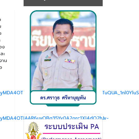
ง
ย
ช
า
ของ
และ
ำงาน
อ
yMDA4OTIAAR6jqb_M4R_dPdiI6eNgQYe666TuQUA_1nl0YluS9
gyMDA4OTIAAR6uvOBg35Yv0A2orc1XI4dQ2hJv-