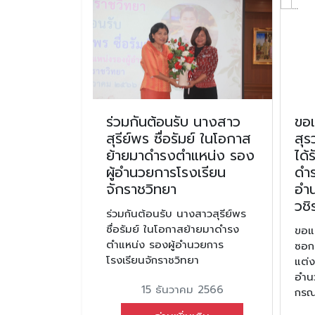
ีวัดป่า
ร่วมกันต้อนรับ นางสาว
ขอ
สุรีย์พร ซื่อรัมย์ ในโอกาส
สุร
ย้ายมาดำรงตำแหน่ง รอง
ได้
ทยาร่วมกับชุมชน
ผู้อำนวยการโรงเรียน
ดำ
ห่ขบวนผ้าสามสี
จักราชวิทยา
อำ
วช
น 2563
ร่วมกันต้อนรับ นางสาวสุรีย์พร
ซื่อรัมย์ ในโอกาสย้ายมาดำรง
ขอแ
มเติม
ตำแหน่ง รองผู้อำนวยการ
ซอกร
โรงเรียนจักราชวิทยา
แต่ง
อำน
15 ธันวาคม 2566
กรณ