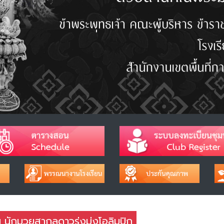
 นักมวยสากลดาวรุ่งมุ่งโอลิมปิก