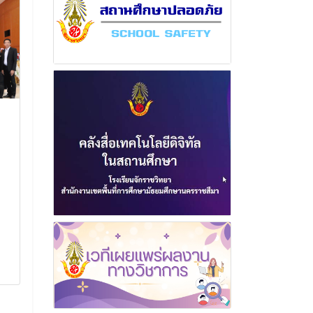
ร่วมพิธีกวนข้าวทิพย์และ
พิธีมอบใบประ
ตักบาตรเทโวโรหณะ เนื่อง
และปัจฉิมนิเท
ในวันออกพรรษา ประจำปี
ศึกษา 2567
2568
พิธีมอบใบประกาศ
ปัจฉิมนิเทศ ปีกา
ร่วมพิธีกวนข้าวทิพย์และตักบาตร
เทโวโรหณะ เนื่องในวันออก
26 มีนาค
พรรษา ประจำปี 2568
อ่านเพิ่
14 ตุลาคม 2568
อ่านเพิ่มเติม