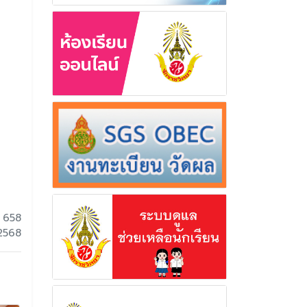
 658
 2568