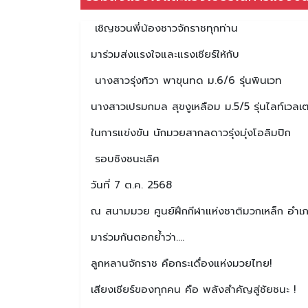
เชิญชวนพี่น้องชาวจักราชทุกท่าน
มาร่วมส่งแรงใจและแรงเชียร์ให้กับ
นางสาวรุ่งทิวา พาขุนทด ม.6/6 รุ่นพินเวท
นางสาวเปรมกมล สุขงูเหลือม ม.5/5 รุ่นไลท์เวลเต
ในการแข่งขัน นักมวยสากลดาวรุ่งมุ่งโอลิมปิก
รอบชิงชนะเลิศ
วันที่ 7 ต.ค. 2568
ณ สนามมวย ศูนย์ฝึกกีฬาแห่งชาติมวกเหล็ก อำเภอ
มาร่วมกันตอกย้ำว่า.…
ลูกหลานจักราช คือกระเดื่องแห่งมวยไทย!
เสียงเชียร์ของทุกคน คือ พลังสำคัญสู่ชัยชนะ !