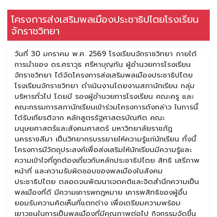
โครงการส่งเสริมพลเมืองประชาธิปไตยโรงเรียน
จักราชวิทยา
วันที่ 30 มกราคม พ.ศ. 2569 โรงเรียนจักราชวิทยา ภายใต้
การนำของ ดร.ศราวุธ ศรีหาบุญทัน ผู้อำนวยการโรงเรียน
จักราชวิทยา ได้จัดโครงการส่งเสริมพลเมืองประชาธิปไตย
โรงเรียนจักราชวิทยา ดำเนินงานโดยงานสภานักเรียน กลุ่ม
บริหารทั่วไป โดยมี รองผู้อำนวยการโรงเรียน คณะครู และ
คณะกรรมการสภานักเรียนเข้าร่วมโครงการดังกล่าว ในการนี้
ได้รับเกียรติจาก หลักสูตรรัฐศาสตรบัณฑิต คณะ
มนุษยศาสตร์และสังคมศาสตร์ มหาวิทยาลัยราชภัฏ
นครราชสีมา เป็นวิทยากรบรรยายให้ความรู้แก่นักเรียน ทั้งนี้
โครงการมีวัตถุประสงค์เพื่อส่งเสริมให้นักเรียนมีความรู้และ
ความเข้าใจที่ถูกต้องเกี่ยวกับหลักประชาธิปไตย สิทธิ เสรีภาพ
หน้าที่ และความรับผิดชอบของพลเมืองในสังคม
ประชาธิปไตย ตลอดจนพัฒนาเจตคติและจิตสำนึกความเป็น
พลเมืองที่ดี มีความเคารพกฎหมาย เคารพสิทธิของผู้อื่น
ยอมรับความคิดเห็นที่แตกต่าง เพื่อเตรียมความพร้อม
เยาวชนในการเป็นพลเมืองที่มีคุณภาพต่อไป กิจกรรมจัดขึ้น