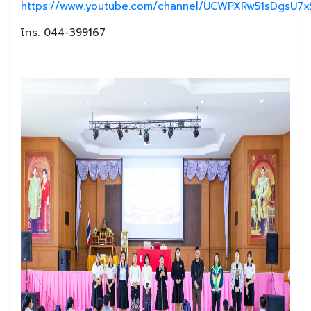
https://www.youtube.com/channel/UCWPXRw51sDgsU7xS
โทร. 044-399167