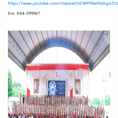
https://www.youtube.com/channel/UCWPXRw51sDgsU7xS
โทร. 044-399167