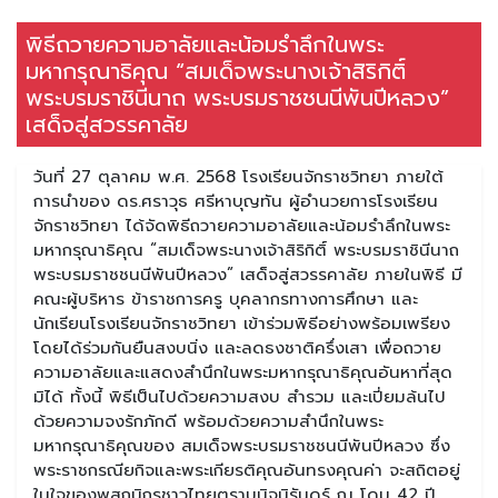
พิธีถวายความอาลัยและน้อมรำลึกในพระ
มหากรุณาธิคุณ “สมเด็จพระนางเจ้าสิริกิติ์
พระบรมราชินีนาถ พระบรมราชชนนีพันปีหลวง”
เสด็จสู่สวรรคาลัย
วันที่ 27 ตุลาคม พ.ศ. 2568 โรงเรียนจักราชวิทยา ภายใต้
การนำของ ดร.ศราวุธ ศรีหาบุญทัน ผู้อำนวยการโรงเรียน
จักราชวิทยา ได้จัดพิธีถวายความอาลัยและน้อมรำลึกในพระ
มหากรุณาธิคุณ “สมเด็จพระนางเจ้าสิริกิติ์ พระบรมราชินีนาถ
พระบรมราชชนนีพันปีหลวง” เสด็จสู่สวรรคาลัย ภายในพิธี มี
คณะผู้บริหาร ข้าราชการครู บุคลากรทางการศึกษา และ
นักเรียนโรงเรียนจักราชวิทยา เข้าร่วมพิธีอย่างพร้อมเพรียง
โดยได้ร่วมกันยืนสงบนิ่ง และลดธงชาติครึ่งเสา เพื่อถวาย
ความอาลัยและแสดงสำนึกในพระมหากรุณาธิคุณอันหาที่สุด
มิได้ ทั้งนี้ พิธีเป็นไปด้วยความสงบ สำรวม และเปี่ยมล้นไป
ด้วยความจงรักภักดี พร้อมด้วยความสำนึกในพระ
มหากรุณาธิคุณของ สมเด็จพระบรมราชชนนีพันปีหลวง ซึ่ง
พระราชกรณียกิจและพระเกียรติคุณอันทรงคุณค่า จะสถิตอยู่
ในใจของพสกนิกรชาวไทยตราบนิจนิรันดร์ ณ โดม 42 ปี