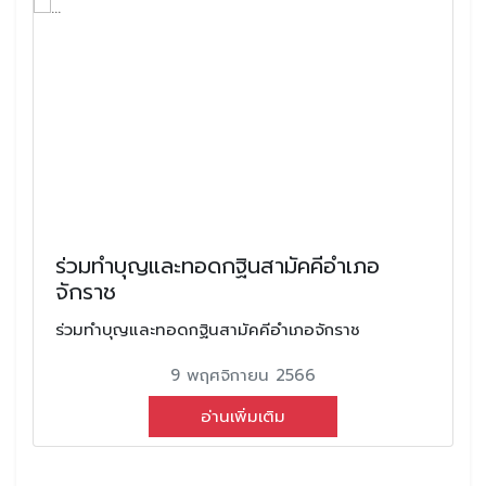
ร่วมทำบุญและทอดกฐินสามัคคีอำเภอ
จักราช
ร่วมทำบุญและทอดกฐินสามัคคีอำเภอจักราช
9 พฤศจิกายน 2566
อ่านเพิ่มเติม