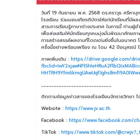
วันที่ 19 กันยายน พ.ศ. 2568 ดร.ศราวุธ ศรีหาบ
โรงเรียน ร่วมมอบเกียรติบัตรให้แก่นักเรียนที่มีผ
สาระการเรียนรู้ภาษาต่างประเทศ ในการนี้ ท่านผู
เพื่อส่งเสริมให้นักเรียนทุกคนมุ่งมั่นพัฒนาศักย
การสร้างสรรค์ผลงานที่โดดเด่นยิ่งขึ้นในอนาคต โ
ครั้งนี้อย่างพร้อมเพรียง ณ โดม 42 ปีอนุสรณ์ 
ภาพเพิ่มเติม :
https://drive.google.com/dr
fbclid=IwY2xjawNFt5hleHRuA2FlbQIxMAB
HHTRH9Yfm6kmgUAwUqFJghs8mfI9A0IWwe
____________________________
ติดตามข้อมูลข่าวสารของโรงเรียนจักราชวิทยา ได้
Website :
https://www.jv.ac.th
Facebook :
https://www.facebook.com/ch
TikTok :
https://www.tiktok.com/@crwjv?