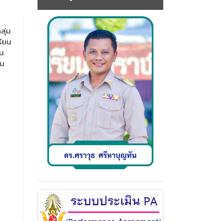
ลุ่ม
รียน
ใน
ใน