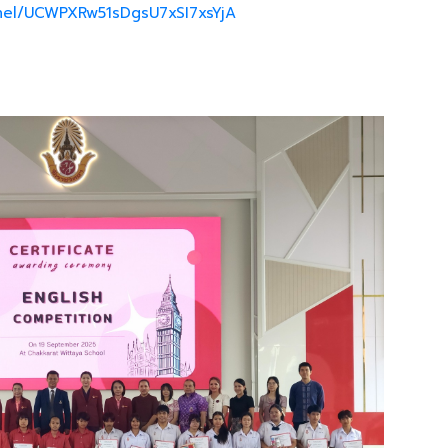
nel/UCWPXRw51sDgsU7xSI7xsYjA