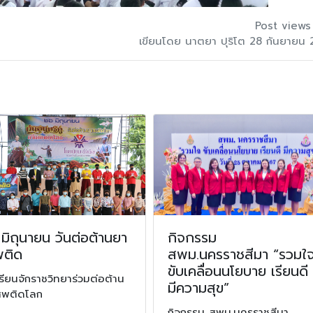
Post views
เขียนโดย นาตยา ปุริโต 28 กันยายน
มิถุนายน วันต่อต้านยา
กิจกรรม
พติด
สพม.นครราชสีมา “รวมใ
ขับเคลื่อนนโยบาย เรียนดี
รียนจักราชวิทยาร่วมต่อต้าน
มีความสุข”
สพติดโลก
กิจกรรม สพม.นครราชสีมา