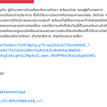
ุญทัน ผู้อำนวยการโรงเรียนจักราชวิทยา พร้อมด้วย รองผู้อำนวยการ
ลงานดีเด่นด้านวิชาการ ซึ่งได้รับรางวัลจากกิจกรรมการแข่งขัน จัดโดย ก
้อำนวยการได้กล่าวแสดงความยินดี พร้อมทั้งให้โอวาทและกำลังใจแก่นักเ
ภาพของตนเองอย่างต่อเนื่อง และใช้ความสำเร็จในวันนี้เป็นแรงบันดาลใจ
ดยมีคณะครูและนักเรียนร่วมแสดงความยินดีกับนักเรียนที่ได้รับรางวัล
โรงเรียนจักราชวิทยา อำเภอจักราช จังหวัดนครราชสีมา
ive/folders/1chICBpFg-p79-woZXskAZ7JIsoGH6hE_?
icmlkETFzSnhXUGRlcFVuRGt4ZEdhAR4w2RaRXil-
bgCbkLgHoL2Np4uQ_aem_1N0PPNzClhzGa5gJIiJcWQ
ที่
akkaratwittaya
_t=ZS-8tPLPvRB6X4&_r=1