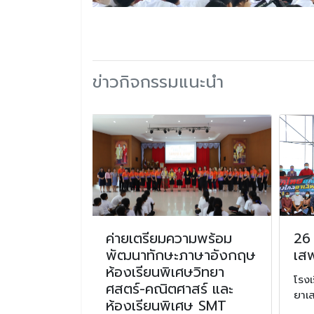
ข่าวกิจกรรมแนะนำ
ถึงพระ
ค่ายเตรียมความพร้อม
26 
ุณของ
พัฒนาทักษะภาษาอังกฤษ
เส
จพระ
ห้องเรียนพิเศษวิทยา
โรงเ
าอยู่หัว
ศสตร์-คณิตศาสร์ และ
ยาเ
่องในวันปิย
ห้องเรียนพิเศษ SMT