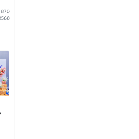
 870
 2568
กิจกรรมเฉลิมพระเกียรติ
สนามสอบการ
จ
สมเด็จพระนางเจ้าฯ
ทางการศึกษาระ
พระบรมราชินี เนื่องใน
พื้นฐาน (Ord
โอกาสวันเฉลิม
National Edu
พระชนมพรรษา สมเด็จ
Test : O-NET