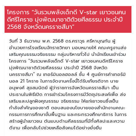
โครงการ “วันรวมพลังเด็กดี V-star เยาวชนคน
ดีศรีโคราช มุ่งพัฒนาชาติด้วยศีลธรรม ประจำปี
2568 จังหวัดนครราชสีมา”
วันที่ 3 ธันวาคม พ.ศ. 2568 ดร.ศราวุธ ศรีหาบุญทัน ผู้
อำนวยการโรงเรียนจักราชวิทยา มอบหมายให้ คณะครูงานส่ง
เสริมคุณธรรมจริยธรรม กลุ่มบริหารทั่วไป นำนักเรียนเข้าร่วม
โครงการ “วันรวมพลังเด็กดี V-star เยาวชนคนดีศรีโคราช
มุ่งพัฒนาชาติด้วยศีลธรรม ประจำปี 2568 จังหวัด
นครราชสีมา” ณ เทอร์มินอลฮอลล์ ชั้น 4 ศูนย์การค้าเทอร์มิ
นอล 21 โคราช ในการจัดงานครั้งนี้ได้รับเกียรติจาก นาย
อนุพงศ์ สุขสมนิตย์ ผู้ว่าราชการจังหวัดนครราชสีมา เป็น
ประธานในพิธีเปิด การเข้าร่วมโครงการมีวัตถุประสงค์เพื่อ ส่ง
เสริมและปลูกฝังคุณธรรม จริยธรรม ให้แก่เยาวชนซึ่งเป็น
กำลังสำคัญของชาติ ตอบสนองนโยบายของสำนักงานคณะ
กรรมการการศึกษาขั้นพื้นฐาน และกระทรวงศึกษาธิการ ในการ
สร้างผู้นำเยาวชน ต้นแบบด้านศีลธรรมที่มีทั้งศิลปะและความ
ดีงาม เพื่อกลับไปช่วยเหลือสังคมได้อย่างยั่งยืน