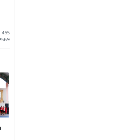
 455
 2569
ำ
นางณัชชา ศรีแสนปาง ผู้
ทำบุญตักบาต
อำนวยการโรงเรียนจักราช
กุศล สมเด็จพ