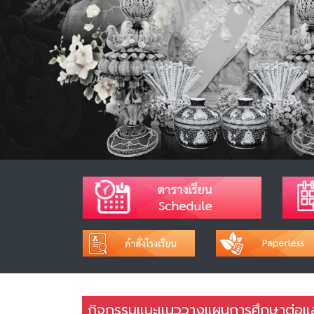
กิจกรรมแนะแนววางแผนการศึกษาต่อและ