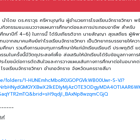
า นำโดย ดร.ศราวุธ ศรีหาบุญทัน ผู้อำนวยการโรงเรียนจักราชวิทยา พร
ร่วมกิจกรรมแนะแนววางแผนการศึกษาต่อและการประกอบอาชีพ สำหรับ
ึกษาปีที่ 4–6) ในการนี้ ได้รับเกียรติจาก นายสัญญา สุขเสถียร ผู้พิ
จากสมาคมศิษย์เก่าโรงเรียนจักราชวิทยา เป็นวิทยากรบรรยายให้ความ
มศึกษา รวมถึงการมอบทุนการศึกษาให้แก่นักเรียนเรียนดี ประพฤติดี แต
ในครั้งนี้มีวัตถุประสงค์เพื่อ ส่งเสริมให้นักเรียนได้รับข้อมูลทางการ
ี่เป็นประโยชน์ต่อการตัดสินใจและการวางแผนเส้นทางการศึกษาต่อในอนาคต
 โรงเรียนจักราชวิทยา อำเภอจักราช จังหวัดนครราชสีมา
rive/folders/1-HUNEmhcMboR0JGOPGVkWB00Uwr-S-VJ?
RWNrbHNydGMGYXBwX2lkEDIyMjAzOTE3ODgyMDA4OTIAAR6WK
IjSaqYTR2mTQ&brid=sH9qdjI_BAxNp8wzqmCGjQ
______
ที่