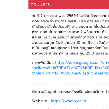
ตอนปลาย
วันที่ 7 มกราคม พ.ศ. 2569 โรงเรียนจักราชวิทย
ด้วย รองผู้อำนวยการโรงเรียน และคณะครู ได้
นักเรียนระดับชั้นมัธยมศึกษาตอนปลาย (ชั้นมัธยมศ
หัวหน้าคณะในศาลแรงงานภาค 1 พร้อมด้วย ตัวแทน
และแนะแนวข้อมูลเกี่ยวกับการศึกษาต่อในระดับอุด
ขาดแคลนทุนทรัพย์ จำนวน 10 ทุน ซึ่งการจัดกิจกรรม
ที่เป็นปัจจุบันและถูกต้อง ได้รับข้อมูลเชิงลึกท
อย่างมีประสิทธิภาพ ณ หอประชุม 25 ปี อนุสรณ์
ภาพเพิ่มเติม :
https://drive.google.com/d
fbclid=IwYnJpZBExUDJmWTY3bDF1U2xx
Stbla7L-x0YdduX02g05asN9u2rPLnFaaU1
_______________________________________
ติดตามข้อมูลข่าวสารของโรงเรียนจักราชวิทยา ได้
Website :
https://www.jv.ac.th