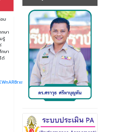
้อม
พากษา
รู้
่
ศึกษา
ได้
WnAR8rxr_-