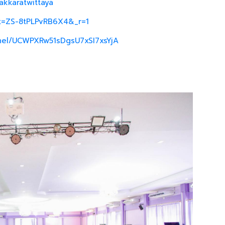
akkaratwittaya
_t=ZS-8tPLPvRB6X4&_r=1
nel/UCWPXRw51sDgsU7xSI7xsYjA