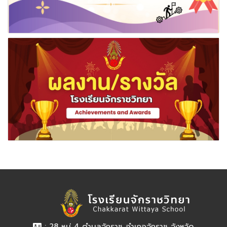
: 28 หมู่ 4 ตำบลจักราช อำเภอจักราช จังหวัด