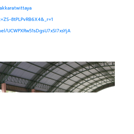
akkaratwittaya
_t=ZS-8tPLPvRB6X4&_r=1
nel/UCWPXRw51sDgsU7xSI7xsYjA