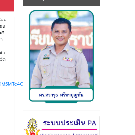
ร้อม
่อง
ติ
้า
กใน
วัด
jIyMDM5MTc4ODIwMDg5MgABHmmmP-