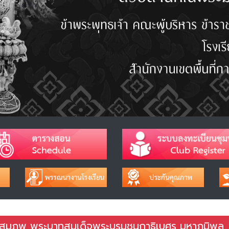
าชสมภพ พระบาทสมเด็จพระบรมชนกาธิเบศร มหาภูมิพล