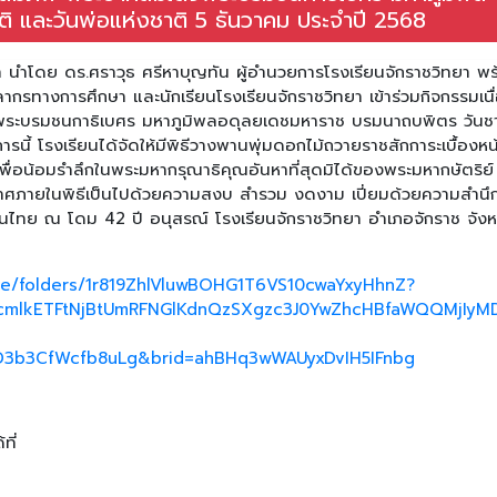
 และวันพ่อแห่งชาติ 5 ธันวาคม ประจำปี 2568
ยา นำโดย ดร.ศราวุธ ศรีหาบุญทัน ผู้อำนวยการโรงเรียนจักราชวิทยา พ
ากรทางการศึกษา และนักเรียนโรงเรียนจักราชวิทยา เข้าร่วมกิจกรรมเนื
ระบรมชนกาธิเบศร มหาภูมิพลอดุลยเดชมหาราช บรมนาถบพิตร วันชา
นี้ โรงเรียนได้จัดให้มีพิธีวางพานพุ่มดอกไม้ถวายราชสักการะเบื้องหน
ื่อน้อมรำลึกในพระมหากรุณาธิคุณอันหาที่สุดมิได้ของพระมหากษัตริย์
าศภายในพิธีเป็นไปด้วยความสงบ สำรวม งดงาม เปี่ยมด้วยความสำนึ
นไทย ณ โดม 42 ปี อนุสรณ์ โรงเรียนจักราชวิทยา อำเภอจักราช จังห
ive/folders/1r819ZhlVluwBOHG1T6VS10cwaYxyHhnZ?
ABicmlkETFtNjBtUmRFNGlKdnQzSXgzc3J0YwZhcHBfaWQQM
D3b3CfWcfb8uLg&brid=ahBHq3wWAUyxDvIH5IFnbg
ที่