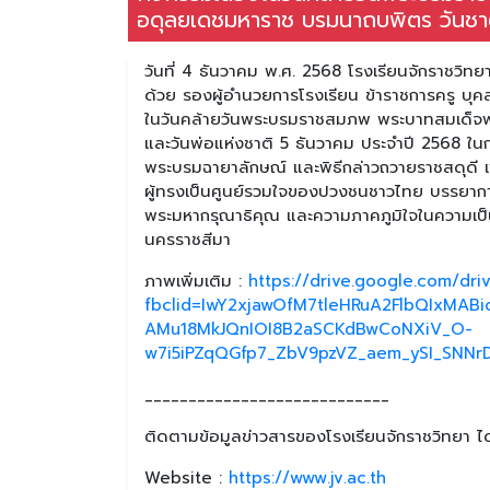
อดุลยเดชมหาราช บรมนาถบพิตร วันชาติ
วันที่ 4 ธันวาคม พ.ศ. 2568 โรงเรียนจักราชวิท
ด้วย รองผู้อำนวยการโรงเรียน ข้าราชการครู บุคล
ในวันคล้ายวันพระบรมราชสมภพ พระบาทสมเด็จพ
และวันพ่อแห่งชาติ 5 ธันวาคม ประจำปี 2568 ในการ
พระบรมฉายาลักษณ์ และพิธีกล่าวถวายราชสดุดี เพ
ผู้ทรงเป็นศูนย์รวมใจของปวงชนชาวไทย บรรยาก
พระมหากรุณาธิคุณ และความภาคภูมิใจในความเป็
นครราชสีมา
ภาพเพิ่มเติม :
https://drive.google.com/dr
fbclid=IwY2xjawOfM7tleHRuA2FlbQIxM
AMu18MkJQnIOI8B2aSCKdBwCoNXiV_O-
w7i5iPZqQGfp7_ZbV9pzVZ_aem_ySI_SNNr
____________________________
ติดตามข้อมูลข่าวสารของโรงเรียนจักราชวิทยา ได้
Website :
https://www.jv.ac.th