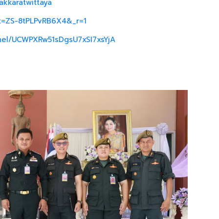
akkaratwittaya
_t=ZS-8tPLPvRB6X4&_r=1
nel/UCWPXRw51sDgsU7xSI7xsYjA