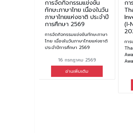
ับการนิเทศ
การจัดกิจกรรมแข่งขัน
กา
กำลังใจ
ทักษะภาษาไทย เนื่องในวัน
Th
ชวิทยา
ภาษาไทยแห่งชาติ ประจำปี
In
 การนำ
การศึกษา 2569
(I
ดการศึกษา
20
การจัดกิจกรรมแข่งขันทักษะภาษา
ารปฏิบัติ
ไทย เนื่องในวันภาษาไทยแห่งชาติ
การ
ษา
ประจำปีการศึกษา 2569
Tha
Awa
ารนิเทศติดตาม
16 กรกฎาคม 2569
Awa
รียนจักราช
้า การนำ
อ่านเพิ่มเติม
ึกษาขั้นพื้น
 ของสถานศึกษา
ยน 2565
มเติม