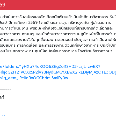
569
ดำเนินการรับสมัครและคัดเลือกนักเรียนเข้าเป็นนักศึกษาวิชาทหาร ชั้นปีท
 ประจำปีการศึกษา 2569 โดยมี ดร.ศราวุธ ศรีหาบุญทัน ผู้อำนวยการ
ามการดำเนินงาน พร้อมให้กำลังใจแก่นักเรียนที่เข้ารับการคัดเลือกและ
ศึกษาวิชาทหาร คณะครู และนักศึกษาวิชาทหารร่วมปฏิบัติหน้าที่ในการอำ
รสมัครและรายงานตัวในทุกขั้นตอน ตลอดจนกำกับดูแลการดำเนินงานให้เ
รรับสมัคร การคัดเลือก และการรายงานตัวนักศึกษาวิชาทหาร ประจำปีก
ละมีประสิทธิภาพ ณ ศูนย์ฝึกนักศึกษาวิชาทหาร โรงเรียนจักราชวิทยา
rive/folders/1yHXb74oKOQ6ZEgZoI1SHD3-LzjL_zwEX?
HhjcGZIT21VOXc5R2lVY3NydGMGYXBwX2lkEDIyMjAzOTE3O
1g_aem_lRclidBxQGCbdmi3mIFy0w
______
ที่