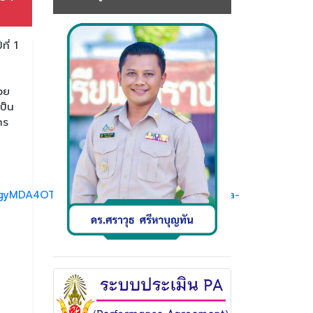
ี่ 1
นวย
ป็น
าร
DgyMDA4OTIAAR7vKfOOlWEn6vbpzWQIrsjMDa-