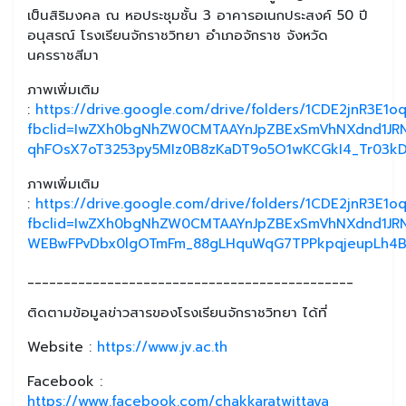
เป็นสิริมงคล ณ หอประชุมชั้น 3 อาคารอเนกประสงค์ 50 ปี
อนุสรณ์ โรงเรียนจักราชวิทยา อำเภอจักราช จังหวัด
นครราชสีมา
ภาพเพิ่มเติม
:
https://drive.google.com/drive/folders/1CDE2jnR3E
fbclid=IwZXh0bgNhZW0CMTAAYnJpZBExSmVhNXdnd1J
qhFOsX7oT3253py5MIz0B8zKaDT9o5O1wKCGkI4_Tr03kD
ภาพเพิ่มเติม
:
https://drive.google.com/drive/folders/1CDE2jnR3E
fbclid=IwZXh0bgNhZW0CMTAAYnJpZBExSmVhNXdnd1J
WEBwFPvDbx0lgOTmFm_88gLHquWqG7TPPkpqjeupLh4
_____________________________________________
ติดตามข้อมูลข่าวสารของโรงเรียนจักราชวิทยา ได้ที่
Website :
https://www.jv.ac.th
Facebook :
https://www.facebook.com/chakkaratwittaya