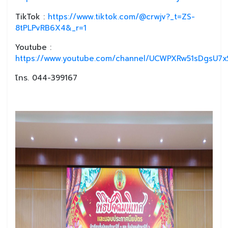
TikTok :
https://www.tiktok.com/@crwjv?_t=ZS-
8tPLPvRB6X4&_r=1
Youtube :
https://www.youtube.com/channel/UCWPXRw51sDgsU7xS
โทร. 044-399167