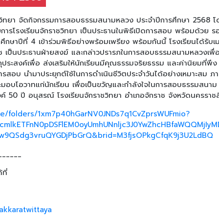
ราชวิทยา จัดกิจกรรมการสอบธรรมสนามหลวง ประจำปีการศึกษา 2568 โ
วยการโรงเรียนจักราชวิทยา เป็นประธานในพิธีเปิดการสอบ พร้อมด้วย รอ
กษาปีที่ 4 เข้าร่วมพิธีอย่างพร้อมเพรียง พร้อมกันนี้ โรงเรียนได้รับ
ช เป็นประธานฝ่ายสงฆ์ และกล่าวปรารภในการสอบธรรมสนามหลวงเพื่
ถุประสงค์เพื่อ ส่งเสริมให้นักเรียนมีคุณธรรมจริยธรรม และค่านิยมที่พึง
รสอบ นำมาประยุกต์ใช้ในการดำเนินชีวิตประจำวันได้อย่างเหมาะสม ภ
และมอบโอวาทแก่นักเรียน เพื่อเป็นขวัญและกำลังใจในการสอบธรรมสนาม
ค์ 50 ปี อนุสรณ์ โรงเรียนจักราชวิทยา อำเภอจักราช จังหวัดนครราชส
rive/folders/1xm7p40hGarNV0JNDs7q1CvZprsWUFmio?
ABicmlkETFnN0pDSFlEM0oyUmhUNnljc3J0YwZhcHBfaWQQMj
9QSdg3vruQYGDjPbGrQ&brid=M3fjsOPkgCfqK9j3U2LdBQ
______
ที่
akkaratwittaya