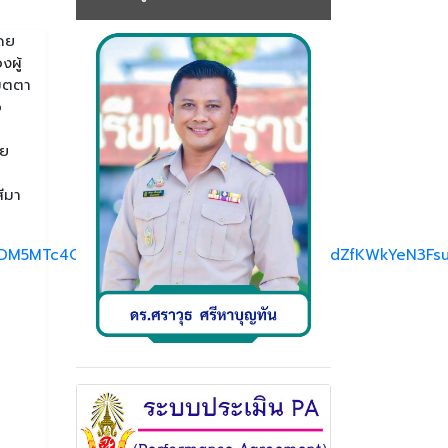
ดย
งผู้
เมตตา
อ
าย
ีมา
IyMDM5MTc4ODIwMDg5MgABHv4SkhvTazrmLfStdZfKWkYeN3Fs