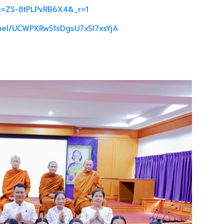
_t=ZS-8tPLPvRB6X4&_r=1
nel/UCWPXRw51sDgsU7xSI7xsYjA