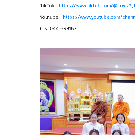
TikTok :
https://www.tiktok.com/@crwjv?
Youtube :
https://www.youtube.com/chan
โทร. 044-399167