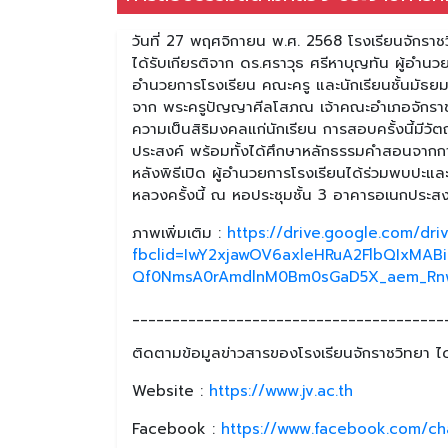
วันที่ 27 พฤศจิกายน พ.ศ. 2568 โรงเรียนจัก
ได้รับเกียรติจาก ดร.ศราวุธ ศรีหาบุญทัน ผู้อำน
อำนวยการโรงเรียน คณะครู และนักเรียนชั้นมัธยมศึ
จาก พระครูปัญญาศีลโสภณ เจ้าคณะอำเภอจักรา
ความเป็นสิริมงคลแก่นักเรียน การสอบครั้งนี้มีวัต
ประสงค์ พร้อมทั้งได้ศึกษาหลักธรรมคำสอนจากกา
หลังพิธีเปิด ผู้อำนวยการโรงเรียนได้ร่วมพบปะ
หลวงครั้งนี้ ณ หอประชุมชั้น 3 อาคารอเนกประสง
ภาพเพิ่มเติม :
https://drive.google.com/d
fbclid=IwY2xjawOV6axleHRuA2FlbQIxM
Qf0NmsA0rAmdlnM0Bm0sGaD5X_aem_Rnw
_______________________________________
ติดตามข้อมูลข่าวสารของโรงเรียนจักราชวิทยา ได้
Website :
https://www.jv.ac.th
Facebook :
https://www.facebook.com/ch