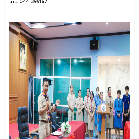
โทร. 044-399167