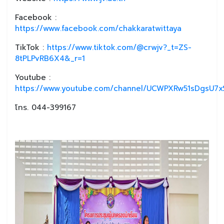
Facebook :
https://www.facebook.com/chakkaratwittaya
TikTok :
https://www.tiktok.com/@crwjv?_t=ZS-
8tPLPvRB6X4&_r=1
Youtube :
https://www.youtube.com/channel/UCWPXRw51sDgsU7xS
โทร. 044-399167