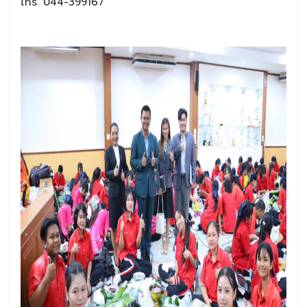
โทร. 044-399167