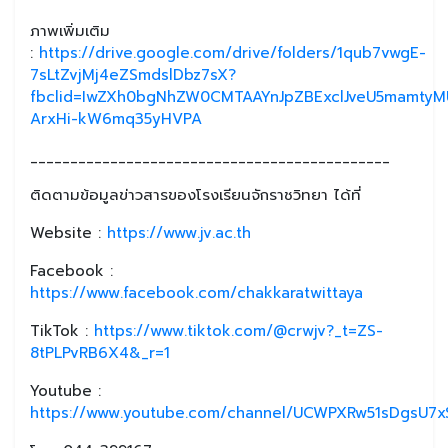
ภาพเพิ่มเติม
:
https://drive.google.com/drive/folders/1qub7vwgE-
7sLtZvjMj4eZSmdslDbz7sX?
fbclid=IwZXh0bgNhZW0CMTAAYnJpZBExclJveU5mamty
ArxHi-kW6mq35yHVPA
_____________________________________________
ติดตามข้อมูลข่าวสารของโรงเรียนจักราชวิทยา ได้ที่
Website :
https://www.jv.ac.th
Facebook :
https://www.facebook.com/chakkaratwittaya
TikTok :
https://www.tiktok.com/@crwjv?_t=ZS-
8tPLPvRB6X4&_r=1
Youtube :
https://www.youtube.com/channel/UCWPXRw51sDgsU7xS